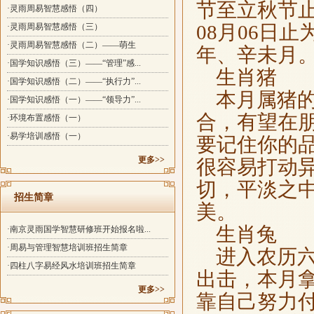
节至立秋节止。
·灵雨周易智慧感悟（四）
08月06日
·灵雨周易智慧感悟（三）
·灵雨周易智慧感悟（二）——萌生
年、辛未月
·国学知识感悟（三）——“管理”感...
生肖猪
·国学知识感悟（二）——“执行力”...
本月属猪的
·国学知识感悟（一）——“领导力”...
合，有望在
·环境布置感悟（一）
·易学培训感悟（一）
要记住你的
更多>>
很容易打动
切，平淡之
招生简章
美。
生肖兔
·南京灵雨国学智慧研修班开始报名啦...
·周易与管理智慧培训班招生简章
进入农历六
·四柱八字易经风水培训班招生简章
出击，本月
更多>>
靠自己努力付