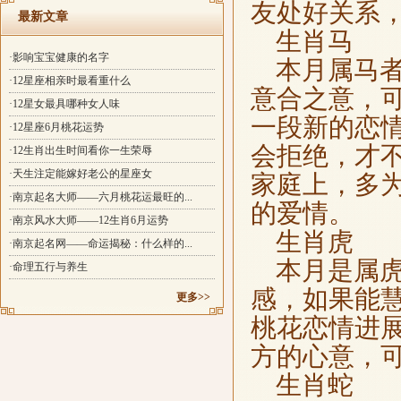
友处好关系，
最新文章
生肖马
·影响宝宝健康的名字
本月属马者
·12星座相亲时最看重什么
意合之意，
·12星女最具哪种女人味
一段新的恋
·12星座6月桃花运势
会拒绝，才
·12生肖出生时间看你一生荣辱
·天生注定能嫁好老公的星座女
家庭上，多
·南京起名大师——六月桃花运最旺的...
的爱情。
·南京风水大师——12生肖6月运势
生肖虎
·南京起名网——命运揭秘：什么样的...
本月是属虎
·命理五行与养生
感，如果能
更多>>
桃花恋情进
方的心意，
生肖蛇