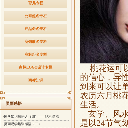
育儿专栏
公司起名专栏
产品命名专栏
商铺取名专栏
商标起名专栏
桃花运可以
商标LOGO设计专栏
的信心，异
商标知识
到来可以让
农历六月桃
生活。
灵雨感悟
玄学、风水
·国学知识感悟之（四）——吃亏是福
是以24节气
·灵雨易学培训感悟（二）