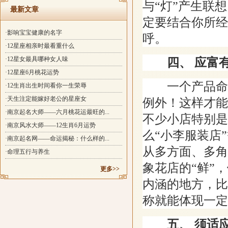
与“灯”产生联
最新文章
定要结合你所经
·影响宝宝健康的名字
呼。
·12星座相亲时最看重什么
·12星女最具哪种女人味
四、 应富
·12星座6月桃花运势
一个产品命名
·12生肖出生时间看你一生荣辱
·天生注定能嫁好老公的星座女
例外！这样才能
·南京起名大师——六月桃花运最旺的...
不少小店特别是
·南京风水大师——12生肖6月运势
么“小李服装店
·南京起名网——命运揭秘：什么样的...
从多方面、多角
·命理五行与养生
象花店的“鲜”
更多>>
内涵的地方，比
称就能体现一定
五、 须适