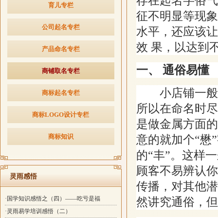
存在起名字俗气
育儿专栏
征不明显等现象
公司起名专栏
水平，还应该让
效 果，以达到
产品命名专栏
一、 通俗易懂
商铺取名专栏
小店铺一般面
商标起名专栏
所以在命名时尽
商标LOGO设计专栏
是做金属方面的
商标知识
意的就加个“懋
的“丰”。这样
顾客不易辨认你
灵雨感悟
传播，对其他潜
·国学知识感悟之（四）——吃亏是福
然讲究通俗，但
·灵雨易学培训感悟（二）