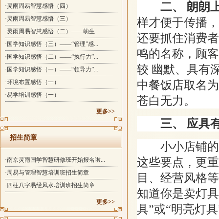
二、 朗朗
·灵雨周易智慧感悟（四）
·灵雨周易智慧感悟（三）
样才便于传播，
·灵雨周易智慧感悟（二）——萌生
还要抓住消费者
·国学知识感悟（三）——“管理”感...
鸣的名称，顾客
·国学知识感悟（二）——“执行力”...
较 幽默、具有
·国学知识感悟（一）——“领导力”...
中餐饭店取名为
·环境布置感悟（一）
·易学培训感悟（一）
苍白无力。
更多>>
三、 应具
招生简章
小小店铺的命
这些要点，更重
·南京灵雨国学智慧研修班开始报名啦...
·周易与管理智慧培训班招生简章
目、经营风格等
·四柱八字易经风水培训班招生简章
知道你是卖灯具
更多>>
具”或“明亮灯具