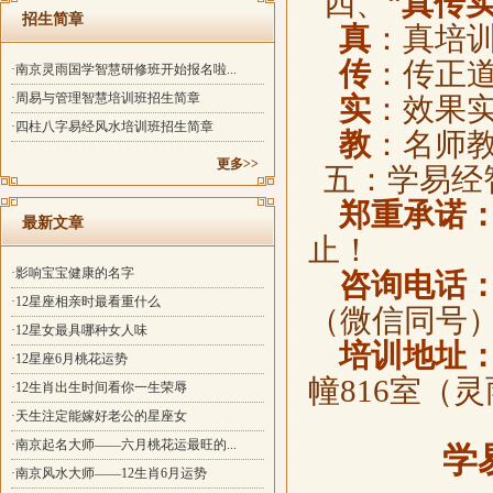
四、“
真传
招生简章
真
：真培训
传
：传正
·南京灵雨国学智慧研修班开始报名啦...
·周易与管理智慧培训班招生简章
实
：效果
·四柱八字易经风水培训班招生简章
教
：名师
更多>>
五：学易经
郑重承诺
最新文章
止！
·影响宝宝健康的名字
咨询电话
·12星座相亲时最看重什么
（微信同号
·12星女最具哪种女人味
培训地址
·12星座6月桃花运势
幢816室（灵
·12生肖出生时间看你一生荣辱
·天生注定能嫁好老公的星座女
·南京起名大师——六月桃花运最旺的...
学易
·南京风水大师——12生肖6月运势