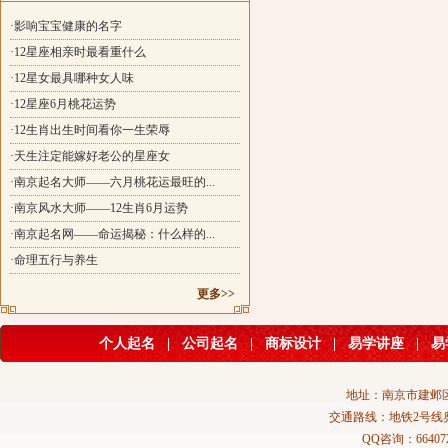
·影响宝宝健康的名字
·12星座相亲时最看重什么
·12星女最具哪种女人味
·12星座6月桃花运势
·12生肖出生时间看你一生荣辱
·天生注定能嫁好老公的星座女
·南京起名大师——六月桃花运最旺的...
·南京风水大师——12生肖6月运势
·南京起名网——命运揭秘：什么样的...
·命理五行与养生
更多>>
个人起名
|
公司起名
|
商标设计
|
易学讲座
|
易
地址：南京市建邺区
交通路线：地铁2号线
QQ咨询：664072