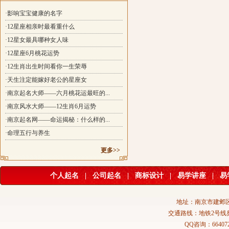
·影响宝宝健康的名字
·12星座相亲时最看重什么
·12星女最具哪种女人味
·12星座6月桃花运势
·12生肖出生时间看你一生荣辱
·天生注定能嫁好老公的星座女
·南京起名大师——六月桃花运最旺的...
·南京风水大师——12生肖6月运势
·南京起名网——命运揭秘：什么样的...
·命理五行与养生
更多>>
个人起名
|
公司起名
|
商标设计
|
易学讲座
|
易
地址：南京市建邺区
交通路线：地铁2号线
QQ咨询：664072