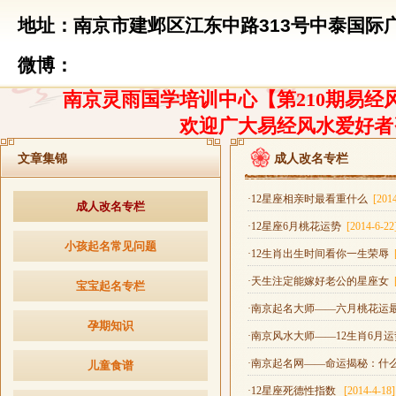
地址：南京市建邺区江东中路313号中泰国际广
微博：
南京灵雨国学培训中心【第210期易经风
欢迎广大易经风水爱好者
文章集锦
成人改名专栏
·12星座相亲时最看重什么
[201
成人改名专栏
·12星座6月桃花运势
[2014-6-22
小孩起名常见问题
·12生肖出生时间看你一生荣辱
·天生注定能嫁好老公的星座女
宝宝起名专栏
·南京起名大师——六月桃花运
孕期知识
·南京风水大师——12生肖6月
·南京起名网——命运揭秘：什
儿童食谱
·12星座死德性指数
[2014-4-18]