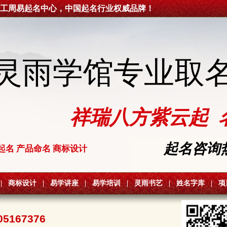
工周易起名中心，中国起名行业权威品牌！
灵雨学馆专业取
祥瑞八方紫云起 
起名咨询热线
起名 产品命名 商标设计
|
商标设计
|
易学讲座
|
易学培训
|
灵雨书艺
|
姓名字库
|
项
05167376