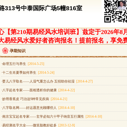
313号中泰国际广场5幢816室
【第210期易经风水培训班】兹定于2026年8
大易经风水爱好者咨询报名！提前报名，享免
孕期知识
·命理五行与养生
[2014-5-25]
·十二生肖夏季如何养生
[2014-5-24]
·婴儿八字取名——人湿气重怎么办 五招助你祛湿
[2014-4-27]
·八字起名专家——面相透析你的健康
[2014-4-22]
·妙用香蕉皮 巧治这9种常见疾病
[2014-4-21]
·八字取名网——好运愿意光顾哪些人
[2014-4-10]
·南京宝宝起名专家——玄学必知六十甲子纳音五行属性
[2014-4-10]
·易经测名字大全——微笑胎教好处多
[2013-12-9]