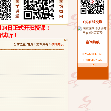
QQ在线交谈
月14日正式开班授课！
费试听！
咨询热线
当前位置:
首页
>
文章集锦
>
孕期知识
025-66037861
13905167376