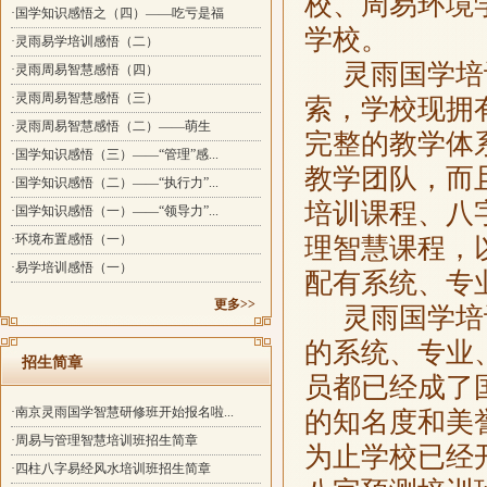
校、周易环境
·国学知识感悟之（四）——吃亏是福
学校。
·灵雨易学培训感悟（二）
灵雨国学培
·灵雨周易智慧感悟（四）
·灵雨周易智慧感悟（三）
索，学校现拥
·灵雨周易智慧感悟（二）——萌生
完整的教学体
·国学知识感悟（三）——“管理”感...
教学团队，而
·国学知识感悟（二）——“执行力”...
培训课程、八
·国学知识感悟（一）——“领导力”...
·环境布置感悟（一）
理智慧课程，
·易学培训感悟（一）
配有系统、专
更多>>
灵雨国学培
的系统、专业
招生简章
员都已经成了
·南京灵雨国学智慧研修班开始报名啦...
的知名度和美
·周易与管理智慧培训班招生简章
为止学校已经
·四柱八字易经风水培训班招生简章