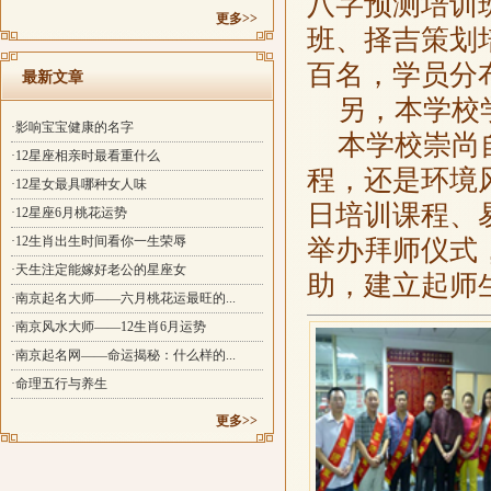
八字预测培训
更多>>
班、择吉策划
百名，学员分
最新文章
另，本学校
·影响宝宝健康的名字
本学校崇尚自
·12星座相亲时最看重什么
程，还是环境
·12星女最具哪种女人味
日培训课程、
·12星座6月桃花运势
·12生肖出生时间看你一生荣辱
举办拜师仪式
·天生注定能嫁好老公的星座女
助，建立起师
·南京起名大师——六月桃花运最旺的...
·南京风水大师——12生肖6月运势
·南京起名网——命运揭秘：什么样的...
·命理五行与养生
更多>>