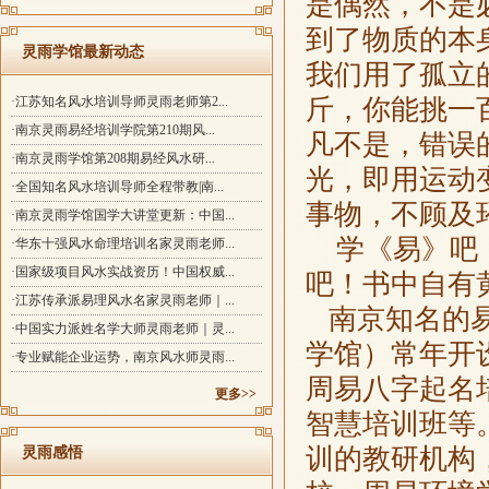
是偶然，不是必
到了物质的本
灵雨学馆最新动态
我们用了孤立
·江苏知名风水培训导师灵雨老师第2...
斤，你能挑一
·南京灵雨易经培训学院第210期风...
凡不是，错误
·南京灵雨学馆第208期易经风水研...
光，即用运动
·全国知名风水培训导师全程带教|南...
事物，不顾及
·南京灵雨学馆国学大讲堂更新：中国...
学《易》吧，
·华东十强风水命理培训名家灵雨老师...
·国家级项目风水实战资历！中国权威...
吧！书中自有
·江苏传承派易理风水名家灵雨老师｜...
南京知名的易
·中国实力派姓名学大师灵雨老师｜灵...
学馆）
常年开
·专业赋能企业运势，南京风水师灵雨...
周易八字起名
更多>>
智慧培训班等
训的教研机构
灵雨感悟