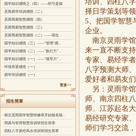
培训、四柱八字
·国学知识感悟之（四）——吃亏是福
择日学策划等领
·灵雨易学培训感悟（二）
5、把国学智慧
·灵雨周易智慧感悟（四）
·灵雨周易智慧感悟（三）
企业。
·灵雨周易智慧感悟（二）——萌生
南京灵雨学馆
·国学知识感悟（三）——“管理”感...
来一直不断支持
·国学知识感悟（二）——“执行力”...
专家、易经学者
·国学知识感悟（一）——“领导力”...
·环境布置感悟（一）
八字预测大师、
·易学培训感悟（一）
爱好者和易友们
更多>>
另：灵雨学馆
师、南京四柱八
招生简章
师、江苏起名大
·南京灵雨国学智慧研修班开始报名啦...
易经研究专家、
·周易与管理智慧培训班招生简章
师们学习交流，
·四柱八字易经风水培训班招生简章