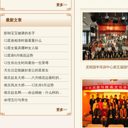
更多>>
最新文章
·影响宝宝健康的名字
·12星座相亲时最看重什么
·12星女最具哪种女人味
·12星座6月桃花运势
·12生肖出生时间看你一生荣辱
灵雨国学培训中心第五届国
·天生注定能嫁好老公的星座女
·南京起名大师——六月桃花运最旺的...
·南京风水大师——12生肖6月运势
·南京起名网——命运揭秘：什么样的...
·命理五行与养生
更多>>