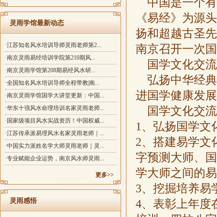
中国是一个有
《易经》为源头
灵雨学馆最新动态
扬和超越古圣先
·江苏知名风水培训导师灵雨老师第2...
南京召开一次国
·南京灵雨易经培训学院第210期风...
国学文化交流
·南京灵雨学馆第208期易经风水研...
弘扬中华经典
·全国知名风水培训导师全程带教|南...
进国学健康发展
·南京灵雨学馆国学大讲堂更新：中国...
国学文化交流
·华东十强风水命理培训名家灵雨老师...
·国家级项目风水实战资历！中国权威...
1、弘扬国学文
·江苏传承派易理风水名家灵雨老师｜...
2、搭建易学文
·中国实力派姓名学大师灵雨老师｜灵...
字预测大师、国
·专业赋能企业运势，南京风水师灵雨...
学大师之间的易
更多>>
3、挖掘培养易
灵雨感悟
4、表彰上年度